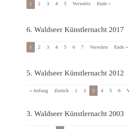
1
2
3
4
5
Vorwärts
Ende »
6. Waldseer Künstlernacht 2017
1
2
3
4
5
6
7
Vorwärts
Ende »
5. Waldseer Künstlernacht 2012
« Anfang
Zurück
1
2
3
4
5
6
V
3. Waldseer Künstlernacht 2003