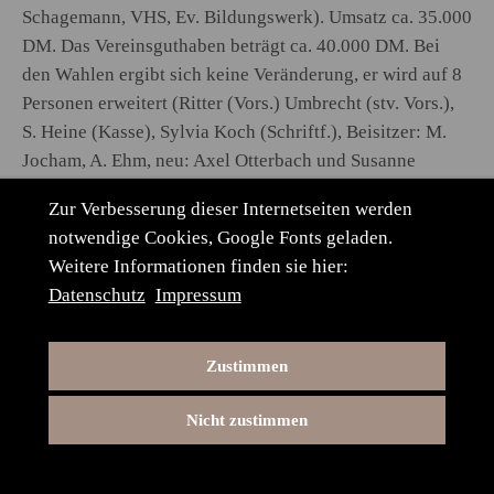
Schagemann, VHS, Ev. Bildungswerk). Umsatz ca. 35.000
DM. Das Vereinsguthaben beträgt ca. 40.000 DM. Bei
den Wahlen ergibt sich keine Veränderung, er wird auf 8
Personen erweitert (Ritter (Vors.) Umbrecht (stv. Vors.),
S. Heine (Kasse), Sylvia Koch (Schriftf.), Beisitzer: M.
Jocham, A. Ehm, neu: Axel Otterbach und Susanne
Schagemann
Zur Verbesserung dieser Internetseiten werden
04.04.90 Vortrag von Prof. Rother: „Krisenherd
notwendige Cookies, Google Fonts geladen.
Sowjetunion“ im Gymnasium
Weitere Informationen finden sie hier:
29.04.90 Kindertheater „Der Neidteufel“ mit der
Datenschutz
Impressum
Spielschar St. Michaelis Leipzig, Stadtbücherei
03.05.90 Diavortrag über die Friedensdienste der Aktion
Sühnezeichen in Palästina von Josef Fässler aus Reute,
Zustimmen
Stadtbücherei
20.05.90 Bänkelsänger – Vortrag „Der Schwarze Veri
Nicht zustimmen
kommt“ über Mord und Totschlag in Oberschwaben im
Spitalkeller