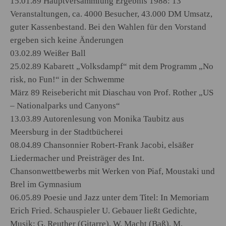
15.01.89 Hauptversammlung Ergebnis 1988: 13
Veranstaltungen, ca. 4000 Besucher, 43.000 DM Umsatz,
guter Kassenbestand. Bei den Wahlen für den Vorstand
ergeben sich keine Änderungen
03.02.89 Weißer Ball
25.02.89 Kabarett „Volksdampf“ mit dem Programm „No
risk, no Fun!“ in der Schwemme
März 89 Reisebericht mit Diaschau von Prof. Rother „US
– Nationalparks und Canyons“
13.03.89 Autorenlesung von Monika Taubitz aus
Meersburg in der Stadtbücherei
08.04.89 Chansonnier Robert-Frank Jacobi, elsäßer
Liedermacher und Preisträger des Int.
Chansonwettbewerbs mit Werken von Piaf, Moustaki und
Brel im Gymnasium
06.05.89 Poesie und Jazz unter dem Titel: In Memoriam
Erich Fried. Schauspieler U. Gebauer ließt Gedichte,
Musik: G. Reuther (Gitarre), W. Macht (Baß), M.