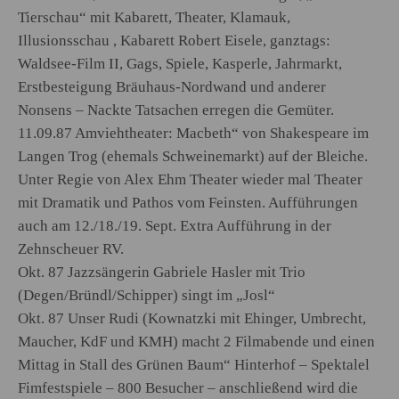
Tierschau“ mit Kabarett, Theater, Klamauk,
Illusionsschau , Kabarett Robert Eisele, ganztags:
Waldsee-Film II, Gags, Spiele, Kasperle, Jahrmarkt,
Erstbesteigung Bräuhaus-Nordwand und anderer
Nonsens – Nackte Tatsachen erregen die Gemüter.
11.09.87 Amviehtheater: Macbeth“ von Shakespeare im
Langen Trog (ehemals Schweinemarkt) auf der Bleiche.
Unter Regie von Alex Ehm Theater wieder mal Theater
mit Dramatik und Pathos vom Feinsten. Aufführungen
auch am 12./18./19. Sept. Extra Aufführung in der
Zehnscheuer RV.
Okt. 87 Jazzsängerin Gabriele Hasler mit Trio
(Degen/Bründl/Schipper) singt im „Josl“
Okt. 87 Unser Rudi (Kownatzki mit Ehinger, Umbrecht,
Maucher, KdF und KMH) macht 2 Filmabende und einen
Mittag in Stall des Grünen Baum“ Hinterhof – Spektalel
Fimfestspiele – 800 Besucher – anschließend wird die