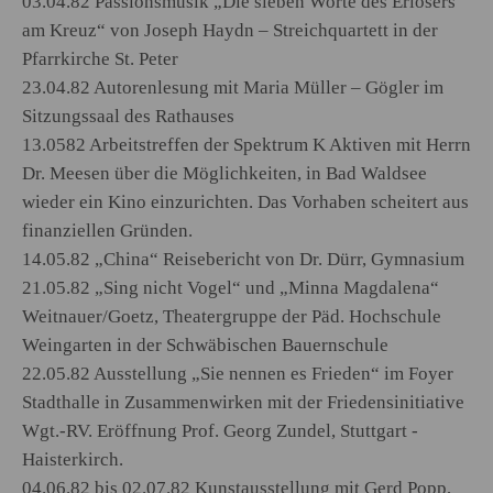
03.04.82 Passionsmusik „Die sieben Worte des Erlösers
am Kreuz“ von Joseph Haydn – Streichquartett in der
Pfarrkirche St. Peter
23.04.82 Autorenlesung mit Maria Müller – Gögler im
Sitzungssaal des Rathauses
13.0582 Arbeitstreffen der Spektrum K Aktiven mit Herrn
Dr. Meesen über die Möglichkeiten, in Bad Waldsee
wieder ein Kino einzurichten. Das Vorhaben scheitert aus
finanziellen Gründen.
14.05.82 „China“ Reisebericht von Dr. Dürr, Gymnasium
21.05.82 „Sing nicht Vogel“ und „Minna Magdalena“
Weitnauer/Goetz, Theatergruppe der Päd. Hochschule
Weingarten in der Schwäbischen Bauernschule
22.05.82 Ausstellung „Sie nennen es Frieden“ im Foyer
Stadthalle in Zusammenwirken mit der Friedensinitiative
Wgt.-RV. Eröffnung Prof. Georg Zundel, Stuttgart -
Haisterkirch.
04.06.82 bis 02.07.82 Kunstausstellung mit Gerd Popp,