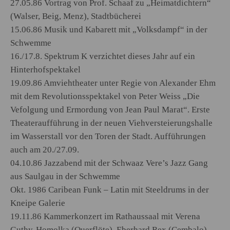
27.05.86 Vortrag von Prof. Schaaf zu „Heimatdichtern“
(Walser, Beig, Menz), Stadtbücherei
15.06.86 Musik und Kabarett mit „Volksdampf“ in der
Schwemme
16./17.8. Spektrum K verzichtet dieses Jahr auf ein
Hinterhofspektakel
19.09.86 Amviehtheater unter Regie von Alexander Ehm
mit dem Revolutionsspektakel von Peter Weiss „Die
Vefolgung und Ermordung von Jean Paul Marat“. Erste
Theateraufführung in der neuen Viehversteierungshalle
im Wasserstall vor den Toren der Stadt. Aufführungen
auch am 20./27.09.
04.10.86 Jazzabend mit der Schwaaz Vere’s Jazz Gang
aus Saulgau in der Schwemme
Okt. 1986 Caribean Funk – Latin mit Steeldrums in der
Kneipe Galerie
19.11.86 Kammerkonzert im Rathaussaal mit Verena
Guthy-Homolka (Querflöte), Eberhard Rex (Cembalo)