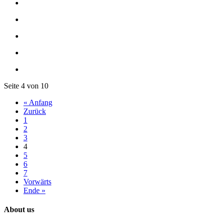
Seite 4 von 10
« Anfang
Zurück
1
2
3
4
5
6
7
Vorwärts
Ende »
About us