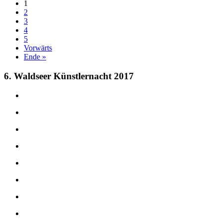
1
2
3
4
5
Vorwärts
Ende »
6. Waldseer Künstlernacht 2017