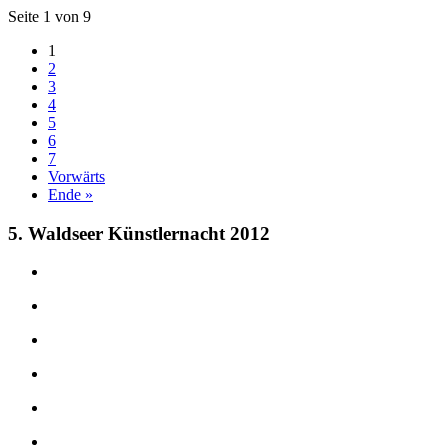
Seite 1 von 9
1
2
3
4
5
6
7
Vorwärts
Ende »
5. Waldseer Künstlernacht 2012