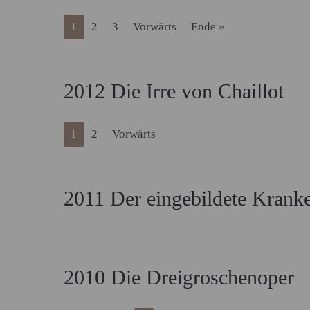
1
2
3
Vorwärts
Ende »
2012 Die Irre von Chaillot
1
2
Vorwärts
2011 Der eingebildete Krank
2010 Die Dreigroschenoper