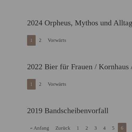
2024 Orpheus, Mythos und Alltag
1
2
Vorwärts
2022 Bier für Frauen / Kornhaus 
1
2
Vorwärts
2019 Bandscheibenvorfall
« Anfang
Zurück
1
2
3
4
5
6