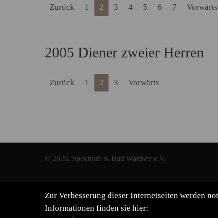
Zurück
1
2
3
4
5
6
7
Vorwärts
2005 Diener zweier Herren
Zurück
1
2
3
Vorwärts
© 2026. Spektrum K Bad Waldsee e.V.
Zur Verbesserung dieser Internetseiten werden n
Informationen finden sie hier: