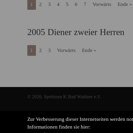
1
2
3
4
5
6
7
Vorwärts
Ende »
2005 Diener zweier Herren
1
2
3
Vorwärts
Ende »
© 2026. Spektrum K Bad Waldsee e.V.
Zur Verbesserung dieser Internetseiten werden n
Informationen finden sie hier: