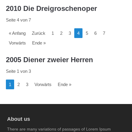
2010 Die Dreigroschenoper
Seite 4 von 7
« Anfang
Zurück
1
2
3
4
5
6
7
Vorwärts
Ende »
2005 Diener zweier Herren
Seite 1 von 3
1
2
3
Vorwärts
Ende »
About us
There are many variations of passages of Lorem Ipsum