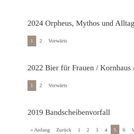
2024 Orpheus, Mythos und Alltag
1
2
Vorwärts
2022 Bier für Frauen / Kornhaus 
1
2
Vorwärts
2019 Bandscheibenvorfall
« Anfang
Zurück
1
2
3
4
5
6
V