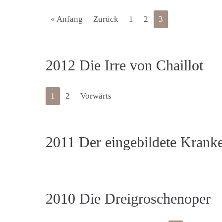
« Anfang
Zurück
1
2
3
2012 Die Irre von Chaillot
1
2
Vorwärts
2011 Der eingebildete Krank
2010 Die Dreigroschenoper