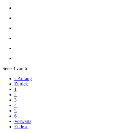
Seite 3 von 6
« Anfang
Zurück
1
2
3
4
5
6
Vorwärts
Ende »